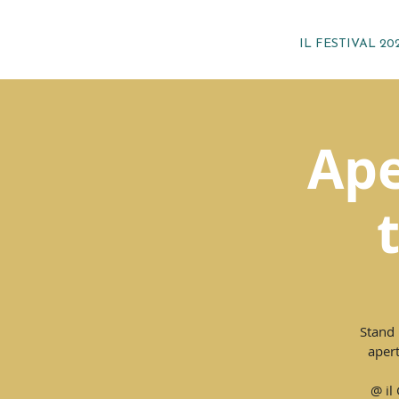
IL FESTIVAL 20
Ape
Stand 
apert
@ il