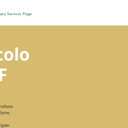
uiry Services Page
colo
F
crofono
Torre.
 Open