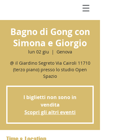
Bagno di Gong con
Simona e Giorgio
lun 02 giu
  |  
Genova
@ il Giardino Segreto Via Cairoli 11710
(terzo piano) presso lo studio Open
Spazio
I biglietti non sono in
vendita
Scopri gli altri eventi
Time & Location