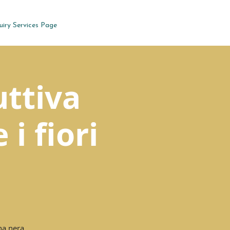
uiry Services Page
uttiva
 i fiori
na nera