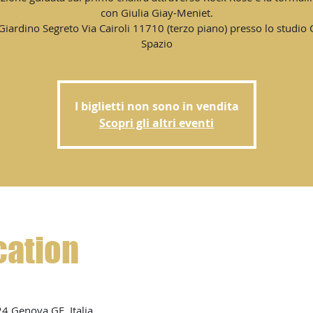
con Giulia Giay-Meniet.
 Giardino Segreto Via Cairoli 11710 (terzo piano) presso lo studio
Spazio
I biglietti non sono in vendita
Scopri gli altri eventi
cation
24 Genova GE, Italia