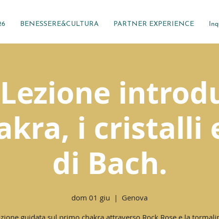
26
BENESSERE&CULTURA
PARTNER EXPERIENCE
Inq
Lezione introd
kra, i cristalli e
di Bach.
dom 01 giu
  |  
Genova
zione guidata sul primo chakra attraverso Rock Rose e la tormali