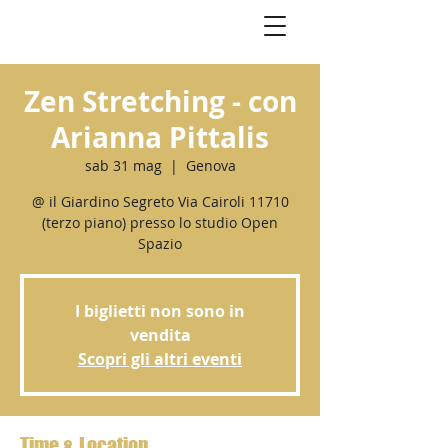
Zen Stretching - con
Arianna Pittalis
sab 31 mag
  |  
Genova
@ il Giardino Segreto Via Cairoli 11710
(terzo piano) presso lo studio Open
Spazio
I biglietti non sono in
vendita
Scopri gli altri eventi
Time & Location