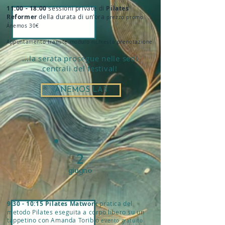
11:00 - 18:00
sessioni private di
Pilates
Reformer
della durata di un'ora
prezzo promo
Ánemos 30€
Appuntamento tramite modulo richiesta prenotazione
...la serata prosegue nelle sedi
centrali del festival!
ÁNEMOS LAB
2
giugno
9:30 - 10:15 Pilates Matwork
pratica del
metodo Pilates eseguita a corpo libero su un
tappetino con Amanda Toribio
evento gratuito