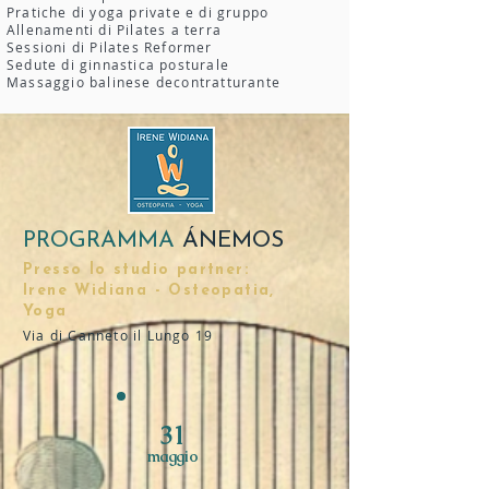
Pratiche di yoga private e di gruppo
Allenamenti di Pilates a terra
Sessioni di Pilates Reformer
Sedute di ginnastica posturale
Massaggio balinese decontratturante
PROGRAMMA
ÁNEMOS
Presso lo studio partner:
Irene Widiana - Osteopatia,
Yoga
Via di Canneto il Lungo 19
31
maggio