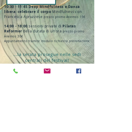
10:30 - 11:45 Deep Mindfulness e Danza
libera: celebrare il corpo
Mindfulness con
Francesca Apruzzese
prezzo promo Ánemos 15€
14:00 - 18:00
sessioni private di
Pilates
Reformer
della durata di un'ora
prezzo promo
Ánemos 30€
Appuntamento tramite modulo richiesta prenotazione
...la serata prosegue nelle sedi
centrali del festival!
ÁNEMOS LAB
Per partecipare a ognuno di questi eventi é
richiesta la prenotazione compilando il
modulo qui sotto: