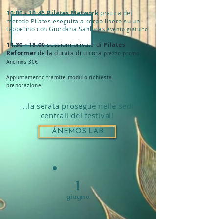
10:00 - 10:45 Pilates Matwork
pratica del
metodo Pilates eseguita a corpo libero su un
tappetino con Giordana Sanlucas
evento gratuito
11:30 - 18:00
sessioni private di
Pilates
Reformer
della durata di un'ora
prezzo promo
Ánemos 30€
Appuntamento tramite modulo richiesta
prenotazione.
...la serata prosegue nelle sedi
centrali del festival!
ÁNEMOS LAB
1
giugno